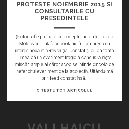
PROTESTE NOIEMBRIE 2015 SI
CONSULTARILE CU
PRESEDINTELE
​(Fotografie preluată cu acceptul autorului: Ioana
Moldovan. Link facebook aici ) Urmăresc cu
interes noua mini-revoluție. Constat și eu ca toată
lumea că un eveniment tragic a condus la niște
mișcări ample al căror scop se întinde dincolo de
nefericitul eveniment de la #colectiv. Uitându-mă
prin feed constat însă…
PROTESTE
CITEȘTE TOT ARTICOLUL
NOIEMBRIE
2015
SI
CONSULTARILE
VALI HAICU
CU