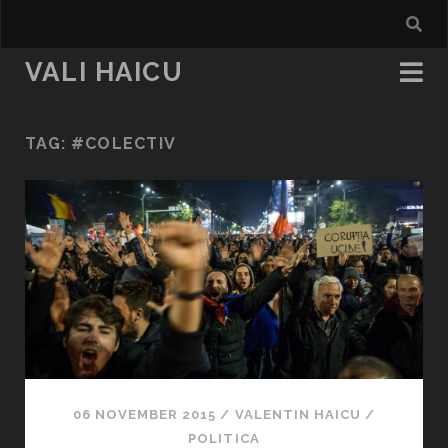
VALI HAICU
TAG:
#COLECTIV
06 NOVEMBER 2015
/
VALENTIN HAICU
/
POLITICA